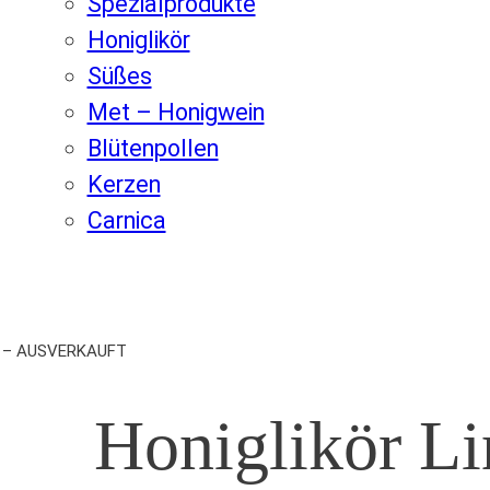
Spezialprodukte
Honiglikör
Süßes
Met – Honigwein
Blütenpollen
Kerzen
Carnica
lk. – AUSVERKAUFT
Honiglikör Li