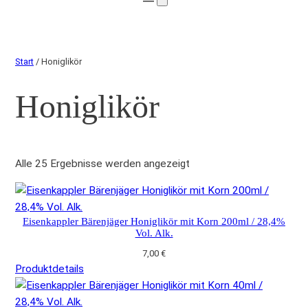
Start
/ Honiglikör
Honiglikör
Alle 25 Ergebnisse werden angezeigt
Eisenkappler Bärenjäger Honiglikör mit Korn 200ml / 28,4%
Vol. Alk.
7,00
€
Produktdetails