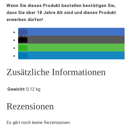
g
Wenn Sie dieses Produkt bestellen bestätigen Sie,
e
dass Sie über 18 Jahre Alt sind und dieses Produkt
r
erwerben dürfen!
H
o
n
i
g
l
i
Zusätzliche Informationen
k
ö
r
Gewicht
0,12 kg
m
i
Rezensionen
t
K
Es gibt noch keine Rezensionen.
o