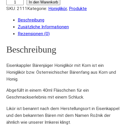
E
In den Warenkorb
SKU:
2111
Kategorie:
Honiglikör
, 
Produkte
i
s
Beschreibung
e
Zusätzliche Informationen
n
Rezensionen (0)
k
a
Beschreibung
p
p
l
Eisenkappler Bärenjäger Honiglikör mit Korn ist ein
e
Honiglikör bzw. Österreichischer Bärenfang aus Korn und
r
Honig.
B
Abgefüllt in einem 40ml Fläschchen für ein
ä
Geschmackserlebnis mit einem Schluck.
r
e
Likör ist benannt nach dem Herstellungsort in Eisenkappel
n
und den bekannten Bären mit dem Namen Ro
žnik der
j
ähnlich wie unserer Imkerei klingt.
ä