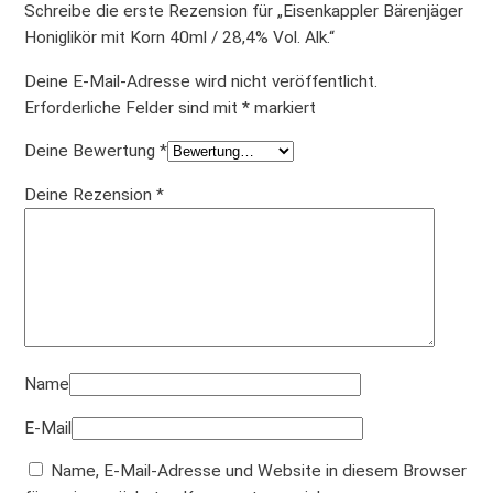
r
Schreibe die erste Rezension für „Eisenkappler Bärenjäger
n
Honiglikör mit Korn 40ml / 28,4% Vol. Alk.“
4
0
Deine E-Mail-Adresse wird nicht veröffentlicht.
m
Erforderliche Felder sind mit
*
markiert
l
Deine Bewertung
*
/
2
Deine Rezension
*
8
,
4
%
V
o
l
Name
.
A
E-Mail
l
Name, E-Mail-Adresse und Website in diesem Browser
k