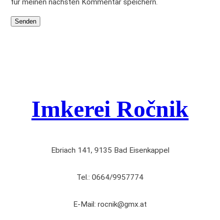
für meinen nächsten Kommentar speichern.
.
M
e
n
g
e
Imkerei Ročnik
Ebriach 141, 9135 Bad Eisenkappel
Tel.: 0664/9957774
E-Mail: rocnik@gmx.at