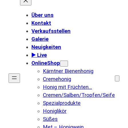
Über uns
Kontakt
Verkaufsstellen
Galerie
Neuigkeiten
▶️ Live
OnlineShop
Kärntner Bienenhonig
Cremehonig
Honig mit Früchten…
Cremen/Salben/Tropfen/Seife
Spezialprodukte
Honiglikör
Süßes
Met – Honigwein