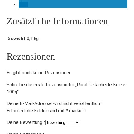
r
z
Zusätzliche Informationen
e
1
0
Gewicht
0,1 kg
0
g
Rezensionen
M
e
n
Es gibt noch keine Rezensionen.
g
e
Schreibe die erste Rezension für „Rund Gefächerte Kerze
100g“
Deine E-Mail-Adresse wird nicht veröffentlicht.
Erforderliche Felder sind mit
*
markiert
Deine Bewertung
*