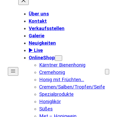
Über uns
Kontakt
Verkaufsstellen
Galerie
Neuigkeiten
▶️ Live
OnlineShop
Kärntner Bienenhonig
Cremehonig
Honig mit Früchten…
Cremen/Salben/Tropfen/Seife
Spezialprodukte
Honiglikör
Süßes
Met – Honigwein