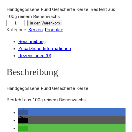
Handgegossene Rund Gefächerte Kerze. Besteht aus
100g reinem Bienenwachs.
R
In den Warenkorb
Kategorie:
Kerzen
, 
Produkte
u
n
Beschreibung
d
Zusätzliche Informationen
G
Rezensionen (0)
e
f
Beschreibung
ä
c
h
Handgegossene Rund Gefächerte Kerze.
e
Besteht aus 100g reinem Bienenwachs.
r
t
e
K
e