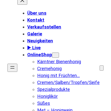
Über uns
Kontakt
Verkaufsstellen
Galerie
Neuigkeiten
▶️ Live
OnlineShop
Kärntner Bienenhonig
Cremehonig
Honig mit Früchten…
Cremen/Salben/Tropfen/Seife
Spezialprodukte
Honiglikör
Süßes
Met – Honigwein