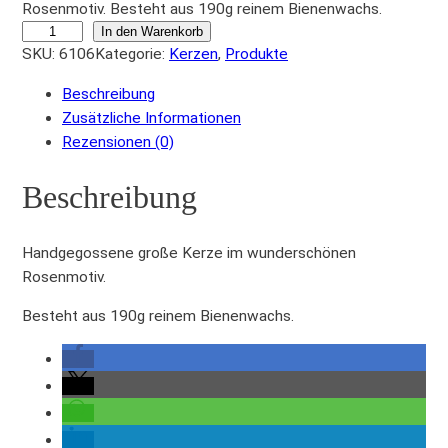
Rosenmotiv. Besteht aus 190g reinem Bienenwachs.
R
In den Warenkorb
SKU:
6106
Kategorie:
Kerzen
, 
Produkte
o
s
Beschreibung
e
Zusätzliche Informationen
n
Rezensionen (0)
k
e
Beschreibung
r
z
e
Handgegossene große Kerze im wunderschönen
1
Rosenmotiv.
9
Besteht aus 190g reinem Bienenwachs.
0
g
M
e
n
g