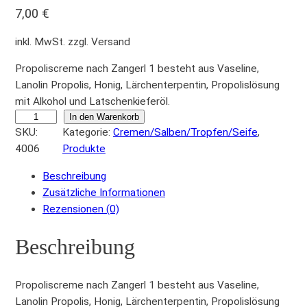
7,00
€
inkl. MwSt. zzgl. Versand
Propoliscreme nach Zangerl 1 besteht aus Vaseline,
Lanolin Propolis, Honig, Lärchenterpentin, Propolislösung
mit Alkohol und Latschenkieferöl.
P
In den Warenkorb
SKU:
Kategorie:
Cremen/Salben/Tropfen/Seife
, 
r
4006
Produkte
o
p
Beschreibung
o
Zusätzliche Informationen
l
Rezensionen (0)
i
s
Beschreibung
c
r
e
Propoliscreme nach Zangerl 1 besteht aus Vaseline,
m
Lanolin Propolis, Honig, Lärchenterpentin, Propolislösung