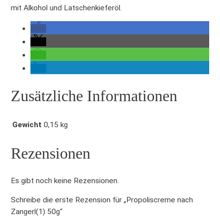
e
mit Alkohol und Latschenkieferöl.
n
a
c
h
Z
a
n
Zusätzliche Informationen
g
e
r
Gewicht
0,15 kg
l
(
Rezensionen
1
)
Es gibt noch keine Rezensionen.
5
0
Schreibe die erste Rezension für „Propoliscreme nach
g
Zangerl(1) 50g“
M