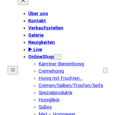
Über uns
Kontakt
Verkaufsstellen
Galerie
Neuigkeiten
▶️ Live
OnlineShop
Kärntner Bienenhonig
Cremehonig
Honig mit Früchten…
Cremen/Salben/Tropfen/Seife
Spezialprodukte
Honiglikör
Süßes
Met – Honigwein