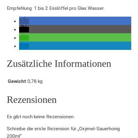
o
Empfehlung: 1 bis 2 Esslöffel pro Glas Wasser.
n
i
g
2
0
0
m
Zusätzliche Informationen
l
M
e
Gewicht
0,78 kg
n
g
Rezensionen
e
Es gibt noch keine Rezensionen.
Schreibe die erste Rezension für „Oxymel-Sauerhonig
200ml“