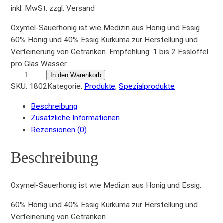
inkl. MwSt. zzgl. Versand
Oxymel-Sauerhonig ist wie Medizin aus Honig und Essig.
60% Honig und 40% Essig Kurkuma zur Herstellung und
Verfeinerung von Getränken. Empfehlung: 1 bis 2 Esslöffel
pro Glas Wasser.
O
In den Warenkorb
SKU:
1802
Kategorie:
Produkte
, 
Spezialprodukte
x
y
Beschreibung
m
Zusätzliche Informationen
e
Rezensionen (0)
l
-
Beschreibung
S
a
u
Oxymel-Sauerhonig ist wie Medizin aus Honig und Essig.
e
60% Honig und 40% Essig Kurkuma zur Herstellung und
r
Verfeinerung von Getränken.
h