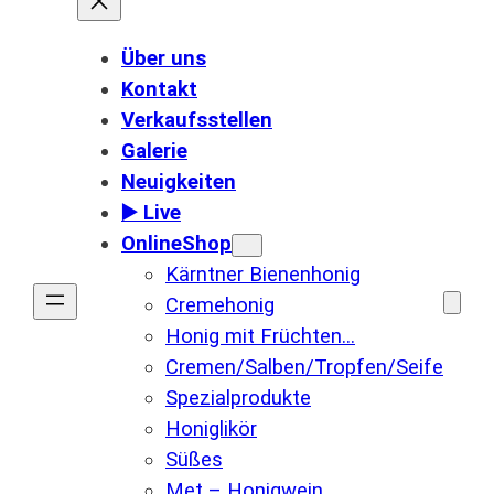
Über uns
Kontakt
Verkaufsstellen
Galerie
Neuigkeiten
▶️ Live
OnlineShop
Kärntner Bienenhonig
Cremehonig
Honig mit Früchten…
Cremen/Salben/Tropfen/Seife
Spezialprodukte
Honiglikör
Süßes
Met – Honigwein