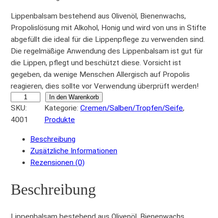
Lippenbalsam bestehend aus Olivenöl, Bienenwachs,
Propolislösung mit Alkohol, Honig und wird von uns in Stifte
abgefüllt die ideal für die Lippenpflege zu verwenden sind.
Die regelmäßige Anwendung des Lippenbalsam ist gut für
die Lippen, pflegt und beschützt diese. Vorsicht ist
gegeben, da wenige Menschen Allergisch auf Propolis
reagieren, dies sollte vor Verwendung überprüft werden!
L
In den Warenkorb
SKU:
Kategorie:
Cremen/Salben/Tropfen/Seife
, 
i
4001
Produkte
p
p
Beschreibung
e
Zusätzliche Informationen
n
Rezensionen (0)
b
a
Beschreibung
l
s
a
Lippenbalsam bestehend aus Olivenöl, Bienenwachs,