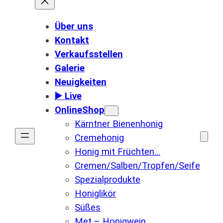
Über uns
Kontakt
Verkaufsstellen
Galerie
Neuigkeiten
▶️ Live
OnlineShop
Kärntner Bienenhonig
Cremehonig
Honig mit Früchten…
Cremen/Salben/Tropfen/Seife
Spezialprodukte
Honiglikör
Süßes
Met – Honigwein