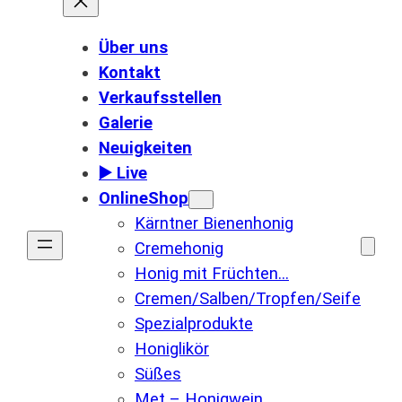
Über uns
Kontakt
Verkaufsstellen
Galerie
Neuigkeiten
▶️ Live
OnlineShop
Kärntner Bienenhonig
Cremehonig
Honig mit Früchten…
Cremen/Salben/Tropfen/Seife
Spezialprodukte
Honiglikör
Süßes
Met – Honigwein