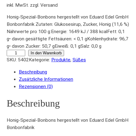
inkl. MwSt. zzgl. Versand
Honig-Spezial-Bonbons hergestellt von Eduard Edel GmbH
Bonbonfabrik Zutaten: Glukosesirup, Zucker, Honig (11,6 %)
Nährwerte pro 100 g:Energie: 1649 kJ / 388 kcalFett: 0,1
g• davon gesättigte Fettsäuren: < 0,1 gKohlenhydrate: 96,7
g• davon Zucker: 50,7 gEiweiß: 0,1 gSalz: 0,0 g
H
In den Warenkorb
SKU:
5402
Kategorie:
Produkte
, 
Süßes
o
n
Beschreibung
i
Zusätzliche Informationen
g
Rezensionen (0)
-
S
Beschreibung
p
e
z
Honig-Spezial-Bonbons hergestellt von Eduard Edel GmbH
i
Bonbonfabrik
a