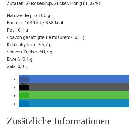
Zutaten:
Glukosesirup, Zucker, Honig (11,6 %)
l
-
Nährwerte pro 100 g:
B
Energie: 1649 kJ / 388 kcal
o
Fett: 0,1 g
n
• davon gesättigte Fettsäuren: < 0,1 g
b
Kohlenhydrate: 96,7 g
o
• davon Zucker: 50,7 g
n
Eiweiß: 0,1 g
s
Salz: 0,0 g
1
0
0
g
M
e
n
Zusätzliche Informationen
g
e