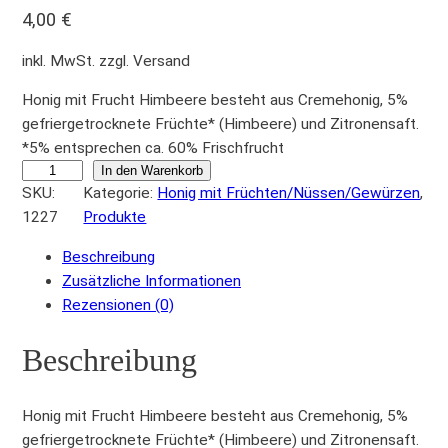
4,00
€
inkl. MwSt. zzgl. Versand
Honig mit Frucht Himbeere besteht aus Cremehonig, 5%
gefriergetrocknete Früchte* (Himbeere) und Zitronensaft.
*5% entsprechen ca. 60% Frischfrucht
H
In den Warenkorb
SKU:
Kategorie:
Honig mit Früchten/Nüssen/Gewürzen
, 
o
1227
Produkte
n
i
Beschreibung
g
Zusätzliche Informationen
m
Rezensionen (0)
i
t
Beschreibung
F
r
u
Honig mit Frucht Himbeere besteht aus Cremehonig, 5%
c
gefriergetrocknete Früchte* (Himbeere) und Zitronensaft.