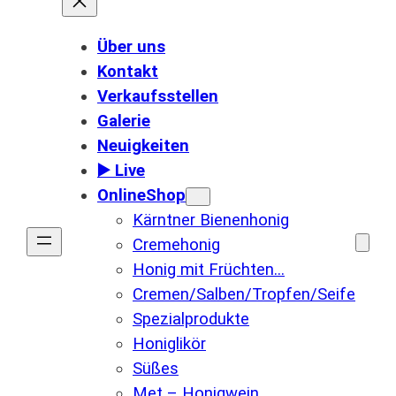
Über uns
Kontakt
Verkaufsstellen
Galerie
Neuigkeiten
▶️ Live
OnlineShop
Kärntner Bienenhonig
Cremehonig
Honig mit Früchten…
Cremen/Salben/Tropfen/Seife
Spezialprodukte
Honiglikör
Süßes
Met – Honigwein