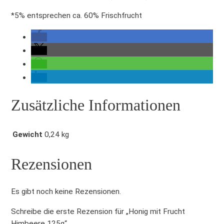
h
*5% entsprechen ca. 60% Frischfrucht
t
H
i
m
b
e
e
Zusätzliche Informationen
r
e
1
Gewicht
0,24 kg
2
5
Rezensionen
g
M
e
Es gibt noch keine Rezensionen.
n
g
Schreibe die erste Rezension für „Honig mit Frucht
e
Himbeere 125g“