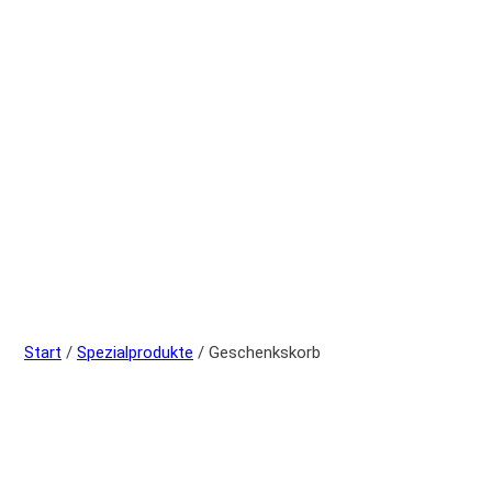
Start
/
Spezialprodukte
/ Geschenkskorb