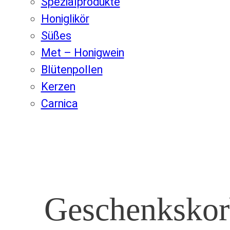
Spezialprodukte
Honiglikör
Süßes
Met – Honigwein
Blütenpollen
Kerzen
Carnica
Geschenksko