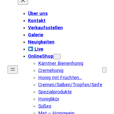
Über uns
Kontakt
Verkaufsstellen
Galerie
Neuigkeiten
Live
OnlineShop
Kärntner Bienenhonig
Cremehonig
Honig mit Früchten…
Cremen/Salben/Tropfen/Seife
Spezialprodukte
Honiglikör
Süßes
Met – Honigwein