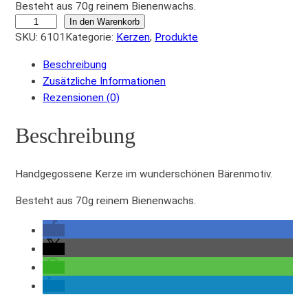
Besteht aus 70g reinem Bienenwachs.
B
In den Warenkorb
SKU:
6101
Kategorie:
Kerzen
, 
Produkte
ä
r
Beschreibung
e
Zusätzliche Informationen
n
Rezensionen (0)
k
e
Beschreibung
r
z
e
Handgegossene Kerze im wunderschönen Bärenmotiv.
7
Besteht aus 70g reinem Bienenwachs.
0
g
M
e
n
g
e