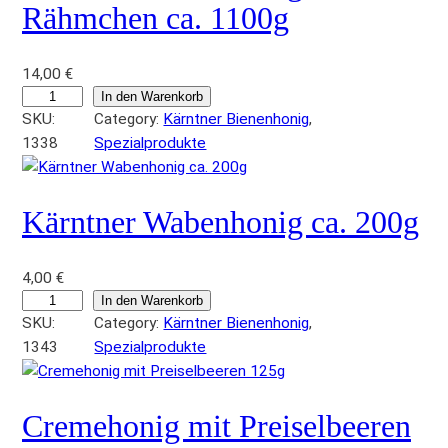
Rähmchen ca. 1100g
14,00
€
K
In den Warenkorb
SKU:
Category:
Kärntner Bienenhonig
, 
ä
1338
Spezialprodukte
r
n
t
Kärntner Wabenhonig ca. 200g
n
e
r
4,00
€
W
K
In den Warenkorb
a
SKU:
Category:
Kärntner Bienenhonig
, 
ä
b
1343
Spezialprodukte
r
e
n
n
t
h
Cremehonig mit Preiselbeeren
n
o
e