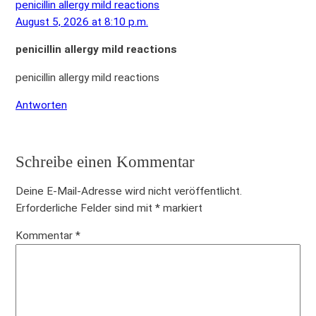
e
M
penicillin allergy mild reactions
g
i
e
August 5, 2026 at 8:10 p.m.
M
s
n
e
penicillin allergy mild reactions
e
g
n
l
e
penicillin allergy mild reactions
g
b
e
e
Antworten
e
r
e
Schreibe einen Kommentar
n
1
Deine E-Mail-Adresse wird nicht veröffentlicht.
2
Erforderliche Felder sind mit
*
markiert
5
Kommentar
*
g
M
e
n
g