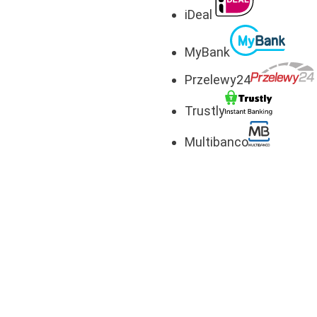
iDeal
MyBank
Przelewy24
Trustly
Multibanco